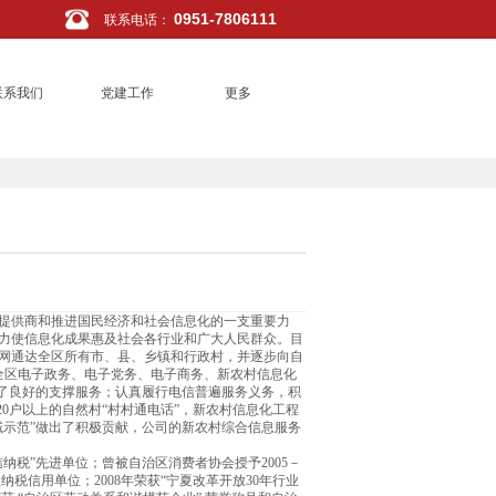
0951-7806111
联系电话
：
联系我们
党建工作
更多
提供商和推进国民经济和社会信息化的一支重要力
力使信息化成果惠及社会各行业和广大人民群众。目
网通达全区所有市、县、乡镇和行政村，并逐步向自
全区电子政务、电子党务、电子商务、新农村信息化
供了良好的支撑服务；认真履行电信普遍服务义务，积
0户以上的自然村“村村通电话”，新农村信息化工程
域示范”做出了积极贡献，公司的新农村综合信息服务
税”先进单位；曾被自治区消费者协会授予2005－
治区A级纳税信用单位；2008年荣获“宁夏改革开放30年行业