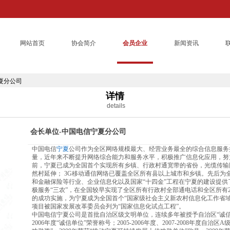
网站首页
协会简介
会员企业
新闻资讯
夏分公司
详情
details
会长单位-中国电信宁夏分公司
中国电信
宁夏
公司作为全区网络规模最大、经营业务最全的综合信息服务
量，近年来不断提升网络综合能力和服务水平，积极推广信息化应用，努
前，宁夏已成为全国首个实现所有乡镇、行政村通宽带的省份，光缆传输
然村延伸； 3G移动通信网络已覆盖全区所有县以上城市和乡镇。先后为
和金融保险等行业、企业信息化以及国家“十四金”工程在宁夏的建设提
极服务“三农”，在全国较早实现了全区所有行政村全部通电话和全区所有2
的成功实施，为宁夏成为全国首个“国家级社会主义新农村信息化工作省
项目被国家发展改革委员会列为“国家信息化试点工程”。
中国电信宁夏公司是首批自治区级文明单位，连续多年被授予自治区“诚信纳
2006年度“诚信单位”荣誉称号；2005-2006年度、2007-2008年度自