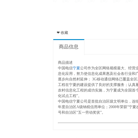
❤ 收藏
商品信息
商品描述
中国电信
宁夏
公司作为全区网络规模最大、经营
息化应用，努力使信息化成果惠及社会各行业和
逐步向自然村延伸； 3G移动通信网络已覆盖全
工程在宁夏的建设提供了良好的支撑服务；认真履
农村信息化工程的成功实施，为宁夏成为全国首个
化试点工程”。
中国电信宁夏公司是首批自治区级文明单位，连续多年被
年度自治区A级纳税信用单位；2008年荣获“宁夏
号和自治区“五一劳动奖状”。