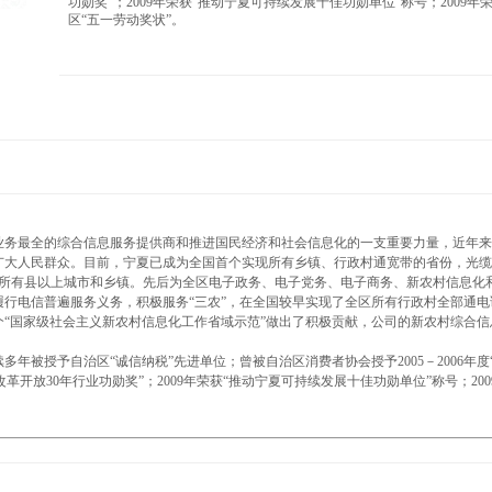
功勋奖”；2009年荣获“推动宁夏可持续发展十佳功勋单位”称号；2009年
区“五一劳动奖状”。
业务最全的综合信息服务提供商和推进国民经济和社会信息化的一支重要力量，近年来
广大人民群众。目前，宁夏已成为全国首个实现所有乡镇、行政村通宽带的省份，光缆
区所有县以上城市和乡镇。先后为全区电子政务、电子党务、电子商务、新农村信息化
行电信普遍服务义务，积极服务“三农”，在全国较早实现了全区所有行政村全部通电话
“国家级社会主义新农村信息化工作省域示范”做出了积极贡献，公司的新农村综合信
授予自治区“诚信纳税”先进单位；曾被自治区消费者协会授予2005－2006年度“诚信单位”
改革开放30年行业功勋奖”；2009年荣获“推动宁夏可持续发展十佳功勋单位”称号；200